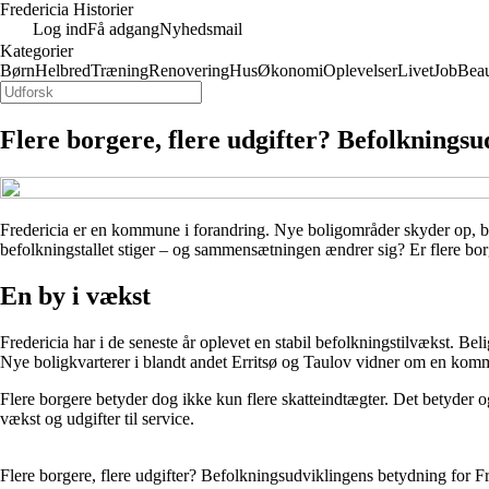
Fredericia Historier
Log ind
Få adgang
Nyhedsmail
Kategorier
Børn
Helbred
Træning
Renovering
Hus
Økonomi
Oplevelser
Livet
Job
Bea
Flere borgere, flere udgifter? Befolkning
Fredericia er en kommune i forandring. Nye boligområder skyder op, bø
befolkningstallet stiger – og sammensætningen ændrer sig? Er flere bo
En by i vækst
Fredericia har i de seneste år oplevet en stabil befolkningstilvækst. Be
Nye boligkvarterer i blandt andet Erritsø og Taulov vidner om en komm
Flere borgere betyder dog ikke kun flere skatteindtægter. Det betyder o
vækst og udgifter til service.
Flere borgere, flere udgifter? Befolkningsudviklingens betydning fo