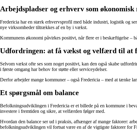
Arbejdspladser og erhverv som økonomisk
Fredericia har en stærk erhvervsprofil med både industri, logistik og s
nye virksomheder tiltrækkes af en by i vækst.
Kommunens økonomi påvirkes positivt, når flere er i beskæftigelse – b
Udfordringen: at få vækst og velfærd til at 
Selvom vækst ofte ses som noget positivt, kan den også skabe udfordri
i første omgang har behov for støtte eller serviceydelser.
Derfor arbejder mange kommuner – også Fredericia – med at tænke langs
Et spørgsmål om balance
Befolkningsudviklingen i Fredericia er et billede på en kommune i bevæ
investere i fremtiden og sikre, at velfærden følger med.
Hvordan den balance ser ud i praksis, afhænger af mange faktorer: arbe
befolkningsudviklingen vil fortsat være en af de vigtigste faktorer for