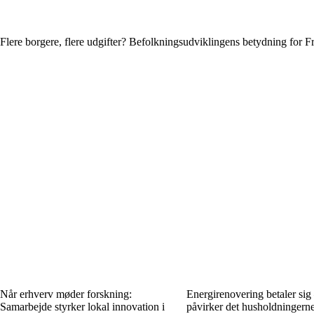
Flere borgere, flere udgifter? Befolkningsudviklingens betydning fo
Når erhverv møder forskning:
Energirenovering betaler sig
Samarbejde styrker lokal innovation i
påvirker det husholdningern