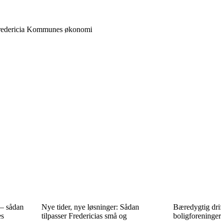
r Fredericia Kommunes økonomi
 – sådan
Nye tider, nye løsninger: Sådan
Bæredygtig drif
es
tilpasser Fredericias små og
boligforeninge