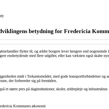
uty
sudviklingens betydning for Fredericia Ko
rnefamilier flytter til, og ældre borgere lever længere end nogensind
rgere ensbetydende med flere udgifter, eller kan væksten også skabe ny
liggenheden midt i Trekantområdet, med gode transportforbindelser og adga
une, der forbereder sig på fremtiden.
gså et større pres på daginstitutioner, skoler, ældrepleje og infrastruk
r Fredericia Kommunes økonomi