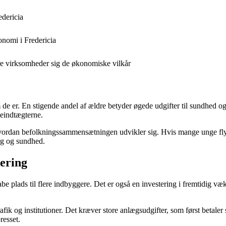
edericia
onomi i Fredericia
ore virksomheder sig de økonomiske vilkår
de er. En stigende andel af ældre betyder øgede udgifter til sundhed og
teindtægterne.
an befolkningssammensætningen udvikler sig. Hvis mange unge flytter t
org og sundhed.
tering
plads til flere indbyggere. Det er også en investering i fremtidig væks
trafik og institutioner. Det kræver store anlægsudgifter, som først betaler
resset.