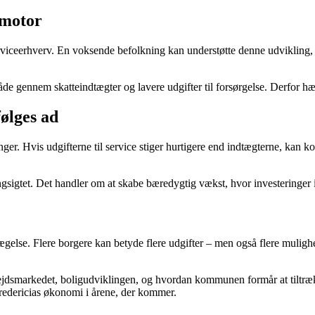
 motor
erviceerhverv. En voksende befolkning kan understøtte denne udvikling, 
åde gennem skatteindtægter og lavere udgifter til forsørgelse. Derfor
følges ad
nger. Hvis udgifterne til service stiger hurtigere end indtægterne, k
igtet. Det handler om at skabe bæredygtig vækst, hvor investeringer i 
gelse. Flere borgere kan betyde flere udgifter – men også flere muligh
jdsmarkedet, boligudviklingen, og hvordan kommunen formår at tiltrække 
 Fredericias økonomi i årene, der kommer.