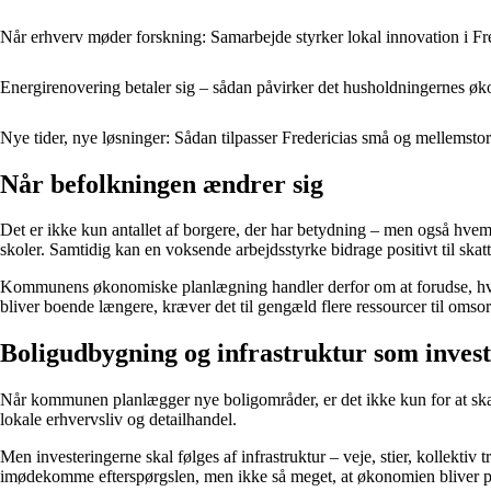
Når erhverv møder forskning: Samarbejde styrker lokal innovation i Fr
Energirenovering betaler sig – sådan påvirker det husholdningernes øk
Nye tider, nye løsninger: Sådan tilpasser Fredericias små og mellemst
Når befolkningen ændrer sig
Det er ikke kun antallet af borgere, der har betydning – men også hvem 
skoler. Samtidig kan en voksende arbejdsstyrke bidrage positivt til skat
Kommunens økonomiske planlægning handler derfor om at forudse, hvord
bliver boende længere, kræver det til gengæld flere ressourcer til oms
Boligudbygning og infrastruktur som inves
Når kommunen planlægger nye boligområder, er det ikke kun for at skabe 
lokale erhvervsliv og detailhandel.
Men investeringerne skal følges af infrastruktur – veje, stier, kollektiv 
imødekomme efterspørgslen, men ikke så meget, at økonomien bliver p