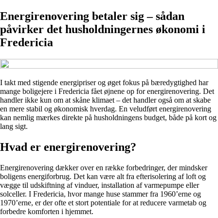
Energirenovering betaler sig – sådan
påvirker det husholdningernes økonomi i
Fredericia
I takt med stigende energipriser og øget fokus på bæredygtighed har
mange boligejere i Fredericia fået øjnene op for energirenovering. Det
handler ikke kun om at skåne klimaet – det handler også om at skabe
en mere stabil og økonomisk hverdag. En veludført energirenovering
kan nemlig mærkes direkte på husholdningens budget, både på kort og
lang sigt.
Hvad er energirenovering?
Energirenovering dækker over en række forbedringer, der mindsker
boligens energiforbrug. Det kan være alt fra efterisolering af loft og
vægge til udskiftning af vinduer, installation af varmepumpe eller
solceller. I Fredericia, hvor mange huse stammer fra 1960’erne og
1970’erne, er der ofte et stort potentiale for at reducere varmetab og
forbedre komforten i hjemmet.