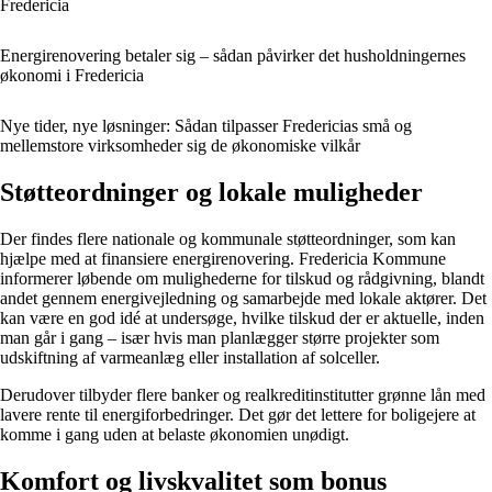
Fredericia
Energirenovering betaler sig – sådan påvirker det husholdningernes
økonomi i Fredericia
Nye tider, nye løsninger: Sådan tilpasser Fredericias små og
mellemstore virksomheder sig de økonomiske vilkår
Støtteordninger og lokale muligheder
Der findes flere nationale og kommunale støtteordninger, som kan
hjælpe med at finansiere energirenovering. Fredericia Kommune
informerer løbende om mulighederne for tilskud og rådgivning, blandt
andet gennem energivejledning og samarbejde med lokale aktører. Det
kan være en god idé at undersøge, hvilke tilskud der er aktuelle, inden
man går i gang – især hvis man planlægger større projekter som
udskiftning af varmeanlæg eller installation af solceller.
Derudover tilbyder flere banker og realkreditinstitutter grønne lån med
lavere rente til energiforbedringer. Det gør det lettere for boligejere at
komme i gang uden at belaste økonomien unødigt.
Komfort og livskvalitet som bonus