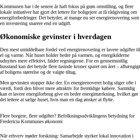
Kommunen har i de senere år haft fokus på grøn omstilling, og flere
lokale initiativer har gjort det lettere for boligejere at få rådgivning om
energiforbedringer. Det betyder, at mange nu ser energirenovering som
en investering snarere end en udgift.
Økonomiske gevinster i hverdagen
Den mest umiddelbare fordel ved energirenovering er lavere udgifter til
el og varme. Når huset holder bedre på varmen, og energikilderne
udnyttes mere effektivt, falder regningerne. For en gennemsnitlig
husstand kan det betyde flere tusinde kroner sparet om året – afhængigt
af boligens størrelse og de valgte tiltag.
Men gevinsten stopper ikke der. En energirenoveret bolig stiger ofte i
værdi, fordi den bliver mere attraktiv for fremtidige købere. Samtidig
kan et lavere energiforbrug give en bedre energimærkning, hvilket gør
det lettere at sælge huset, hvis man en dag ønsker at flytte.
Flere borgere, flere udgifter? Befolkningsudviklingens betydning for
Fredericia Kommunes økonomi
Når erhverv møder forskning: Samarbejde styrker lokal innovation i