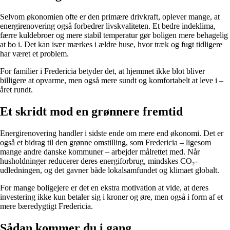
Selvom økonomien ofte er den primære drivkraft, oplever mange, at
energirenovering også forbedrer livskvaliteten. Et bedre indeklima,
færre kuldebroer og mere stabil temperatur gør boligen mere behagelig
at bo i. Det kan især mærkes i ældre huse, hvor træk og fugt tidligere
har været et problem.
For familier i Fredericia betyder det, at hjemmet ikke blot bliver
billigere at opvarme, men også mere sundt og komfortabelt at leve i –
året rundt.
Et skridt mod en grønnere fremtid
Energirenovering handler i sidste ende om mere end økonomi. Det er
også et bidrag til den grønne omstilling, som Fredericia – ligesom
mange andre danske kommuner – arbejder målrettet med. Når
husholdninger reducerer deres energiforbrug, mindskes CO₂-
udledningen, og det gavner både lokalsamfundet og klimaet globalt.
For mange boligejere er det en ekstra motivation at vide, at deres
investering ikke kun betaler sig i kroner og øre, men også i form af et
mere bæredygtigt Fredericia.
Sådan kommer du i gang