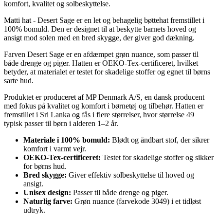
komfort, kvalitet og solbeskyttelse.
Matti hat - Desert Sage er en let og behagelig bøttehat fremstillet i
100% bomuld. Den er designet til at beskytte barnets hoved og
ansigt mod solen med en bred skygge, der giver god dækning.
Farven Desert Sage er en afdæmpet grøn nuance, som passer til
både drenge og piger. Hatten er OEKO-Tex-certificeret, hvilket
betyder, at materialet er testet for skadelige stoffer og egnet til børns
sarte hud.
Produktet er produceret af MP Denmark A/S, en dansk producent
med fokus på kvalitet og komfort i børnetøj og tilbehør. Hatten er
fremstillet i Sri Lanka og fås i flere størrelser, hvor størrelse 49
typisk passer til børn i alderen 1–2 år.
Materiale i 100% bomuld:
Blødt og åndbart stof, der sikrer
komfort i varmt vejr.
OEKO-Tex-certificeret:
Testet for skadelige stoffer og sikker
for børns hud.
Bred skygge:
Giver effektiv solbeskyttelse til hoved og
ansigt.
Unisex design:
Passer til både drenge og piger.
Naturlig farve:
Grøn nuance (farvekode 3049) i et tidløst
udtryk.