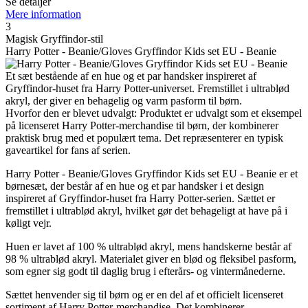
Se detaljer
Mere information
3
Magisk Gryffindor-stil
Harry Potter - Beanie/Gloves Gryffindor Kids set EU - Beanie
Et sæt bestående af en hue og et par handsker inspireret af
Gryffindor-huset fra Harry Potter-universet. Fremstillet i ultrablød
akryl, der giver en behagelig og varm pasform til børn.
Hvorfor den er blevet udvalgt: Produktet er udvalgt som et eksempel
på licenseret Harry Potter-merchandise til børn, der kombinerer
praktisk brug med et populært tema. Det repræsenterer en typisk
gaveartikel for fans af serien.
Harry Potter - Beanie/Gloves Gryffindor Kids set EU - Beanie er et
børnesæt, der består af en hue og et par handsker i et design
inspireret af Gryffindor-huset fra Harry Potter-serien. Sættet er
fremstillet i ultrablød akryl, hvilket gør det behageligt at have på i
køligt vejr.
Huen er lavet af 100 % ultrablød akryl, mens handskerne består af
98 % ultrablød akryl. Materialet giver en blød og fleksibel pasform,
som egner sig godt til daglig brug i efterårs- og vintermånederne.
Sættet henvender sig til børn og er en del af et officielt licenseret
sortiment af Harry Potter-merchandise. Det kombinerer