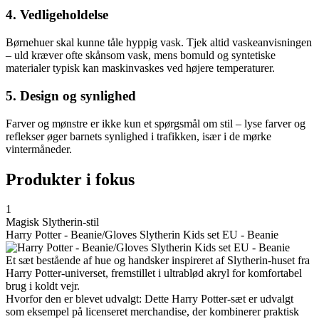
4. Vedligeholdelse
Børnehuer skal kunne tåle hyppig vask. Tjek altid vaskeanvisningen
– uld kræver ofte skånsom vask, mens bomuld og syntetiske
materialer typisk kan maskinvaskes ved højere temperaturer.
5. Design og synlighed
Farver og mønstre er ikke kun et spørgsmål om stil – lyse farver og
reflekser øger barnets synlighed i trafikken, især i de mørke
vintermåneder.
Produkter i fokus
1
Magisk Slytherin-stil
Harry Potter - Beanie/Gloves Slytherin Kids set EU - Beanie
Et sæt bestående af hue og handsker inspireret af Slytherin-huset fra
Harry Potter-universet, fremstillet i ultrablød akryl for komfortabel
brug i koldt vejr.
Hvorfor den er blevet udvalgt: Dette Harry Potter-sæt er udvalgt
som eksempel på licenseret merchandise, der kombinerer praktisk