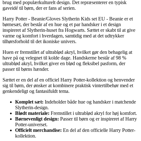
brug med populærkulturelt design. Det repræsenterer en typisk
gaveidé til børn, der er fans af serien.
Harry Potter - Beanie/Gloves Slytherin Kids set EU - Beanie er et
børnesæt, der består af en hue og et par handsker i et design
inspireret af Slytherin-huset fra Hogwarts. Sættet er skabt til at give
varme og komfort i hverdagen, samtidig med at det udtrykker
tilhørsforhold til det ikoniske univers.
Huen er fremstillet af ultrablød akryl, hvilket gør den behagelig at
have på og velegnet til kolde dage. Handskerne består af 98 %
ultrablød akryl, hvilket giver en blød og fleksibel pasform, der
passer til børns hænder.
Sættet er en del af en officiel Harry Potter-kollektion og henvender
sig til børn, der ønsker at kombinere praktisk vintertilbehør med et
genkendeligt og fantasifuldt tema.
Komplet sæt:
Indeholder både hue og handsker i matchende
Slytherin-design.
Blødt materiale:
Fremstillet i ultrablød akryl for høj komfort.
Børnevenligt design:
Passer til børn og er inspireret af Harry
Potter-universet.
Officielt merchandise:
En del af den officielle Harry Potter-
kollektion.