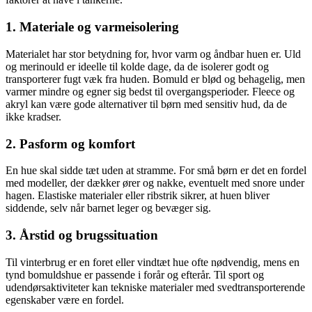
1. Materiale og varmeisolering
Materialet har stor betydning for, hvor varm og åndbar huen er. Uld
og merinould er ideelle til kolde dage, da de isolerer godt og
transporterer fugt væk fra huden. Bomuld er blød og behagelig, men
varmer mindre og egner sig bedst til overgangsperioder. Fleece og
akryl kan være gode alternativer til børn med sensitiv hud, da de
ikke kradser.
2. Pasform og komfort
En hue skal sidde tæt uden at stramme. For små børn er det en fordel
med modeller, der dækker ører og nakke, eventuelt med snore under
hagen. Elastiske materialer eller ribstrik sikrer, at huen bliver
siddende, selv når barnet leger og bevæger sig.
3. Årstid og brugssituation
Til vinterbrug er en foret eller vindtæt hue ofte nødvendig, mens en
tynd bomuldshue er passende i forår og efterår. Til sport og
udendørsaktiviteter kan tekniske materialer med svedtransporterende
egenskaber være en fordel.