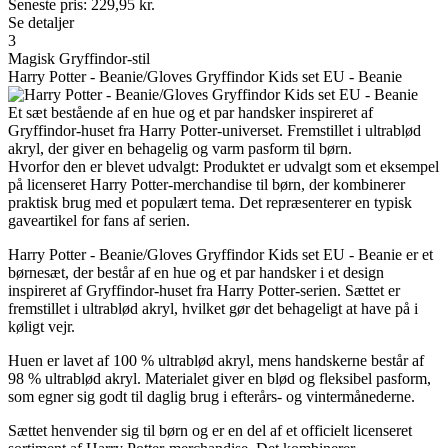
Seneste pris:
229,95
kr.
Se detaljer
3
Magisk Gryffindor-stil
Harry Potter - Beanie/Gloves Gryffindor Kids set EU - Beanie
Et sæt bestående af en hue og et par handsker inspireret af
Gryffindor-huset fra Harry Potter-universet. Fremstillet i ultrablød
akryl, der giver en behagelig og varm pasform til børn.
Hvorfor den er blevet udvalgt: Produktet er udvalgt som et eksempel
på licenseret Harry Potter-merchandise til børn, der kombinerer
praktisk brug med et populært tema. Det repræsenterer en typisk
gaveartikel for fans af serien.
Harry Potter - Beanie/Gloves Gryffindor Kids set EU - Beanie er et
børnesæt, der består af en hue og et par handsker i et design
inspireret af Gryffindor-huset fra Harry Potter-serien. Sættet er
fremstillet i ultrablød akryl, hvilket gør det behageligt at have på i
køligt vejr.
Huen er lavet af 100 % ultrablød akryl, mens handskerne består af
98 % ultrablød akryl. Materialet giver en blød og fleksibel pasform,
som egner sig godt til daglig brug i efterårs- og vintermånederne.
Sættet henvender sig til børn og er en del af et officielt licenseret