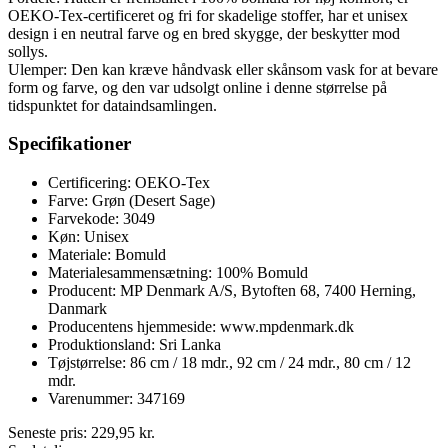
OEKO-Tex-certificeret og fri for skadelige stoffer, har et unisex
design i en neutral farve og en bred skygge, der beskytter mod
sollys.
Ulemper: Den kan kræve håndvask eller skånsom vask for at bevare
form og farve, og den var udsolgt online i denne størrelse på
tidspunktet for dataindsamlingen.
Specifikationer
Certificering: OEKO-Tex
Farve: Grøn (Desert Sage)
Farvekode: 3049
Køn: Unisex
Materiale: Bomuld
Materialesammensætning: 100% Bomuld
Producent: MP Denmark A/S, Bytoften 68, 7400 Herning,
Danmark
Producentens hjemmeside: www.mpdenmark.dk
Produktionsland: Sri Lanka
Tøjstørrelse: 86 cm / 18 mdr., 92 cm / 24 mdr., 80 cm / 12
mdr.
Varenummer: 347169
Seneste pris:
229,95
kr.