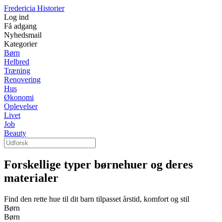
Fredericia Historier
Log ind
Få adgang
Nyhedsmail
Kategorier
Børn
Helbred
Træning
Renovering
Hus
Økonomi
Oplevelser
Livet
Job
Beauty
Forskellige typer børnehuer og deres
materialer
Find den rette hue til dit barn tilpasset årstid, komfort og stil
Børn
Børn