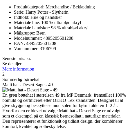
Produktkategori: Merchandise / Beklædning
Serie: Harry Potter - Slytherin
Indhold: Hue og handsker
Materiale hue: 100 % ultrablød akryl
Materiale handsker: 98 % ultrablød akryl
Målgruppe: Børn
Modelnummer: 4895205601208
EAN: 4895205601208
Varenummer: 3196799
Seneste pris:
kr.
Se detaljer
Mere information
2
Sommerlig børnehat
Matti hat - Desert Sage - 49
En grøn bøttehat i størrelsen 49 fra MP Denmark, fremstillet i 100%
bomuld og certificeret efter OEKO-Tex standarden. Designet til at
give skygge og beskyttelse mod solen for børn i alderen 1–2 år.
Hvorfor den er blevet udvalgt: Matti hat - Desert Sage er udvalgt
som et eksempel på en klassisk børnesolhat i naturlige materialer.
Den repræsenterer et funktionelt og tidløst design, der kombinerer
komfort, kvalitet og solbeskyttelse.