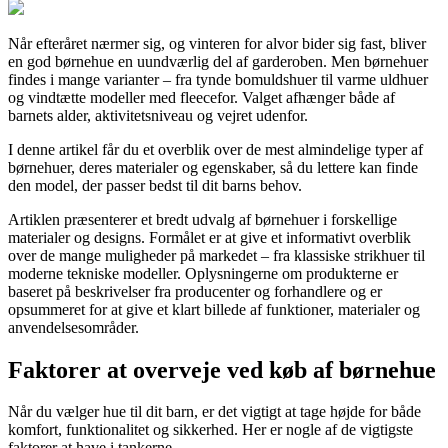
Når efteråret nærmer sig, og vinteren for alvor bider sig fast, bliver
en god børnehue en uundværlig del af garderoben. Men børnehuer
findes i mange varianter – fra tynde bomuldshuer til varme uldhuer
og vindtætte modeller med fleecefor. Valget afhænger både af
barnets alder, aktivitetsniveau og vejret udenfor.
I denne artikel får du et overblik over de mest almindelige typer af
børnehuer, deres materialer og egenskaber, så du lettere kan finde
den model, der passer bedst til dit barns behov.
Artiklen præsenterer et bredt udvalg af børnehuer i forskellige
materialer og designs. Formålet er at give et informativt overblik
over de mange muligheder på markedet – fra klassiske strikhuer til
moderne tekniske modeller. Oplysningerne om produkterne er
baseret på beskrivelser fra producenter og forhandlere og er
opsummeret for at give et klart billede af funktioner, materialer og
anvendelsesområder.
Faktorer at overveje ved køb af børnehue
Når du vælger hue til dit barn, er det vigtigt at tage højde for både
komfort, funktionalitet og sikkerhed. Her er nogle af de vigtigste
faktorer at have i tankerne.