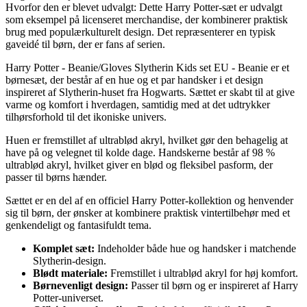
Hvorfor den er blevet udvalgt: Dette Harry Potter-sæt er udvalgt
som eksempel på licenseret merchandise, der kombinerer praktisk
brug med populærkulturelt design. Det repræsenterer en typisk
gaveidé til børn, der er fans af serien.
Harry Potter - Beanie/Gloves Slytherin Kids set EU - Beanie er et
børnesæt, der består af en hue og et par handsker i et design
inspireret af Slytherin-huset fra Hogwarts. Sættet er skabt til at give
varme og komfort i hverdagen, samtidig med at det udtrykker
tilhørsforhold til det ikoniske univers.
Huen er fremstillet af ultrablød akryl, hvilket gør den behagelig at
have på og velegnet til kolde dage. Handskerne består af 98 %
ultrablød akryl, hvilket giver en blød og fleksibel pasform, der
passer til børns hænder.
Sættet er en del af en officiel Harry Potter-kollektion og henvender
sig til børn, der ønsker at kombinere praktisk vintertilbehør med et
genkendeligt og fantasifuldt tema.
Komplet sæt:
Indeholder både hue og handsker i matchende
Slytherin-design.
Blødt materiale:
Fremstillet i ultrablød akryl for høj komfort.
Børnevenligt design:
Passer til børn og er inspireret af Harry
Potter-universet.