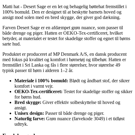
Matti hat - Desert Sage er en let og behagelig bøttehat fremstillet i
100% bomuld. Den er designet til at beskytte barnets hoved og
ansigt mod solen med en bred skygge, der giver god dækning.
Farven Desert Sage er en afdæmpet grøn nuance, som passer til
både drenge og piger. Hatten er OEKO-Tex-certificeret, hvilket
betyder, at materialet er testet for skadelige stoffer og egnet til børns
sarte hud.
Produktet er produceret af MP Denmark A/S, en dansk producent
med fokus på kvalitet og komfort i børnetøj og tilbehør. Hatten er
fremstillet i Sri Lanka og fås i flere størrelser, hvor størrelse 49
typisk passer til børn i alderen 1–2 år.
Materiale i 100% bomuld:
Blødt og åndbart stof, der sikrer
komfort i varmt vejr.
OEKO-Tex-certificeret:
Testet for skadelige stoffer og sikker
for børns hud.
Bred skygge:
Giver effektiv solbeskyttelse til hoved og
ansigt.
Unisex design:
Passer til både drenge og piger.
Naturlig farve:
Grøn nuance (farvekode 3049) i et tidløst
udtryk.