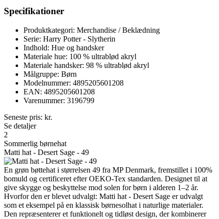
Specifikationer
Produktkategori: Merchandise / Beklædning
Serie: Harry Potter - Slytherin
Indhold: Hue og handsker
Materiale hue: 100 % ultrablød akryl
Materiale handsker: 98 % ultrablød akryl
Målgruppe: Børn
Modelnummer: 4895205601208
EAN: 4895205601208
Varenummer: 3196799
Seneste pris:
kr.
Se detaljer
2
Sommerlig børnehat
Matti hat - Desert Sage - 49
En grøn bøttehat i størrelsen 49 fra MP Denmark, fremstillet i 100%
bomuld og certificeret efter OEKO-Tex standarden. Designet til at
give skygge og beskyttelse mod solen for børn i alderen 1–2 år.
Hvorfor den er blevet udvalgt: Matti hat - Desert Sage er udvalgt
som et eksempel på en klassisk børnesolhat i naturlige materialer.
Den repræsenterer et funktionelt og tidløst design, der kombinerer