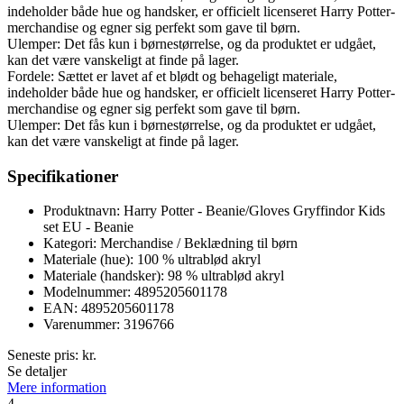
indeholder både hue og handsker, er officielt licenseret Harry Potter-
merchandise og egner sig perfekt som gave til børn.
Ulemper: Det fås kun i børnestørrelse, og da produktet er udgået,
kan det være vanskeligt at finde på lager.
Fordele: Sættet er lavet af et blødt og behageligt materiale,
indeholder både hue og handsker, er officielt licenseret Harry Potter-
merchandise og egner sig perfekt som gave til børn.
Ulemper: Det fås kun i børnestørrelse, og da produktet er udgået,
kan det være vanskeligt at finde på lager.
Specifikationer
Produktnavn: Harry Potter - Beanie/Gloves Gryffindor Kids
set EU - Beanie
Kategori: Merchandise / Beklædning til børn
Materiale (hue): 100 % ultrablød akryl
Materiale (handsker): 98 % ultrablød akryl
Modelnummer: 4895205601178
EAN: 4895205601178
Varenummer: 3196766
Seneste pris:
kr.
Se detaljer
Mere information
4