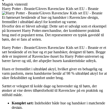
Magisk vinterstil
Harry Potter - Beanie/Gloves Ravenclaw Kids set EU - Beanie
Et børnesæt bestående af hue og handsker i Ravenclaw-design,
fremstillet i ultrablød akryl for komfort og varme.
Hvorfor den er blevet udvalgt: Dette sæt er udvalgt som et eksempel
på licenseret Harry Potter-merchandise, der kombinerer praktisk
brug med et populært tema. Det repræsenterer en typisk gaveidé til
børn, der er fans af serien.
Harry Potter - Beanie/Gloves Ravenclaw Kids set EU - Beanie er et
sæt bestående af en hue og et par handsker, designet til børn. Begge
dele er inspireret af Ravenclaw-huset fra Harry Potter-universet og
bærer farver og stil, der afspejler husets karakteristiske udtryk.
Huen er fremstillet i ultrablød akryl, hvilket giver en behagelig og
varm pasform, mens handskerne består af 98 % ultrablød akryl for at
sikre fleksibilitet og komfort under brug.
Sættet er velegnet til kolde dage og henvender sig til børn, der
ønsker at vise deres tilhørsforhold til Ravenclaw på en praktisk og
stilfuld måde.
Komplet sæt:
Indeholder både hue og handsker i matchende
design.