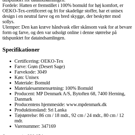
Fordele: Hatten er fremstillet i 100% bomuld for høj komfort, er
OEKO-Tex-certificeret og fri for skadelige stoffer, har et unisex
design i en neutral farve og en bred skygge, der beskytter mod
sollys.
Ulemper: Den kan kræve håndvask eller skånsom vask for at bevare
form og farve, og den var udsolgt online i denne størrelse på
tidspunktet for dataindsamlingen.
Specifikationer
Certificering: OEKO-Tex
Farve: Grøn (Desert Sage)
Farvekode: 3049
Køn: Unisex
Materiale: Bomuld
Materialesammensætning: 100% Bomuld
Producent: MP Denmark A/S, Bytoften 68, 7400 Herning,
Danmark
Producentens hjemmeside: www.mpdenmark.dk
Produktionsland: Sri Lanka
Tøjstørrelse: 86 cm / 18 mdr., 92 cm / 24 mdr., 80 cm / 12
mdr.
Varenummer: 347169